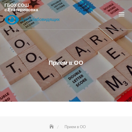
Перейти
ГБОУ СОШ
с.Екатериновка
к
содержанию
Для слабовидящих
Прием в ОО
Прием в ОО