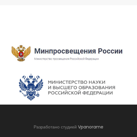
Разработано студией
Vpanorame