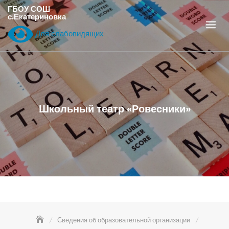
Перейти
ГБОУ СОШ
с.Екатериновка
к
содержанию
Для слабовидящих
Школьный театр «Ровесники»
Сведения об образовательной организации