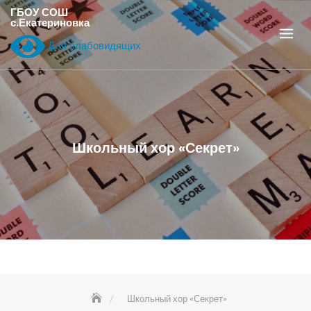
Перейти
ГБОУ СОШ
с.Екатериновка
к
содержанию
Для слабовидящих
Школьный хор «Секрет»
Школьный хор «Секрет»