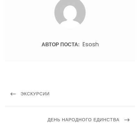
Esosh
АВТОР ПОСТА:
Навигация
по
ПРЕДЫДУЩИЙ
ЭКСКУРСИИ
записям
ПОСТ
СЛЕДУЮЩИЙ
ДЕНЬ НАРОДНОГО ЕДИНСТВА
ПОСТ