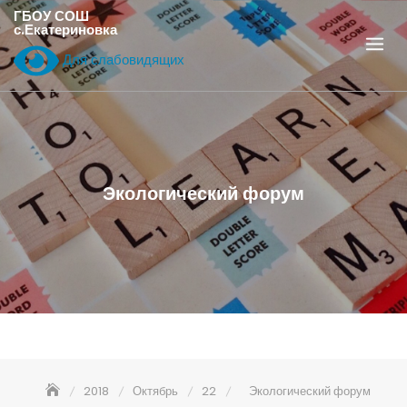
Перейти
ГБОУ СОШ
с.Екатериновка
к
содержанию
Для слабовидящих
Экологический форум
2018
Октябрь
22
Экологический форум