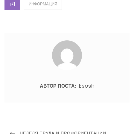
КАТЕГОРИИ
ИНФОРМАЦИЯ
Esosh
АВТОР ПОСТА:
Навигация
по
ПРЕДЫДУЩИЙ
НЕДЕЛЯ ТРУДА И ПРОФОРИЕНТАЦИИ