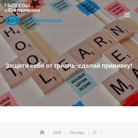
Перейти
ГБОУ СОШ
с.Екатериновка
к
содержанию
Для слабовидящих
Защити себя от гриппа-сделай прививку!
2019
Октябрь
21