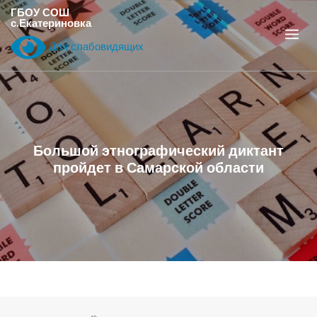
Перейти
ГБОУ СОШ
с.Екатериновка
к
содержанию
Для слабовидящих
Большой этнографический диктант
пройдет в Самарской области