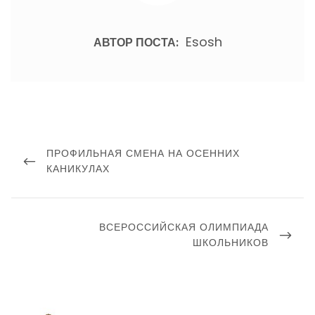
Esosh
АВТОР ПОСТА:
Навигация
по
ПРЕДЫДУЩИЙ
ПРОФИЛЬНАЯ СМЕНА НА ОСЕННИХ
записям
ПОСТ
КАНИКУЛАХ
СЛЕДУЮЩИЙ
ВСЕРОССИЙСКАЯ ОЛИМПИАДА
ПОСТ
ШКОЛЬНИКОВ