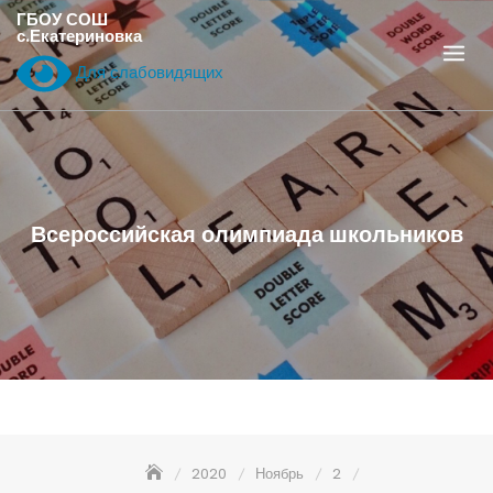
Перейти
ГБОУ СОШ
с.Екатериновка
к
содержанию
Для слабовидящих
Всероссийская олимпиада школьников
2020
Ноябрь
2