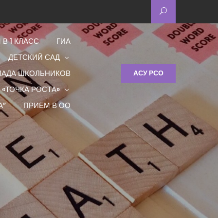
 В 1 КЛАСС
ГИА
ДЕТСКИЙ САД
ИАДА ШКОЛЬНИКОВ
АСУ РСО
 «ТОЧКА РОСТА»
А”
ПРИЕМ В ОО