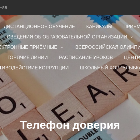
1-88
ДИСТАНЦИОННОЕ ОБУЧЕНИЕ
КАНИКУЛЫ
ПРИЕМ
СВЕДЕНИЯ ОБ ОБРАЗОВАТЕЛЬНОЙ ОРГАНИЗАЦИИ
ЕКТРОННЫЕ ПРИЁМНЫЕ
ВСЕРОССИЙСКАЯ ОЛИМП
ГОРЯЧИЕ ЛИНИИ
РАСПИСАНИЕ УРОКОВ
ЦЕНТР
ТИВОДЕЙСТВИЕ КОРРУПЦИИ
ШКОЛЬНЫЙ ХОР “УЛЫБК
Телефон доверия