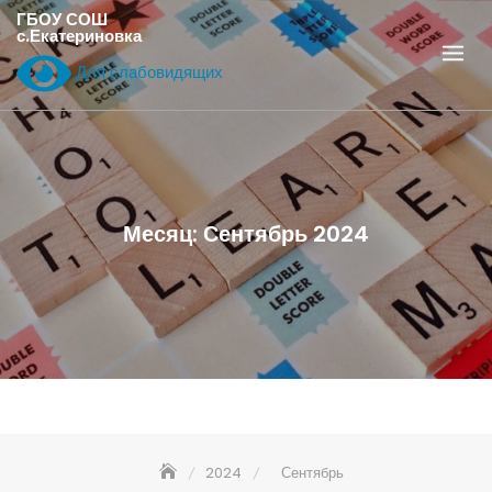
Перейти
ГБОУ СОШ
с.Екатериновка
к
содержанию
Для слабовидящих
Месяц:
Сентябрь 2024
2024
Сентябрь