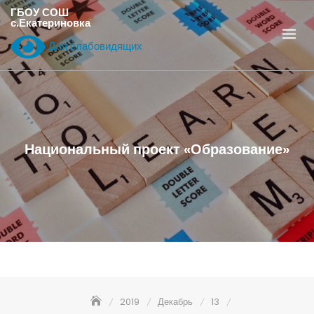
Перейти
ГБОУ СОШ
с.Екатериновка
к
содержанию
Для слабовидящих
Национальный проект «Образование»
2019
Декабрь
13