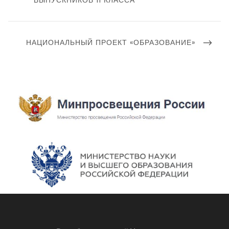
ВЫПУСКНИКОВ 11 КЛАССА
СЛЕДУЮЩИЙ
НАЦИОНАЛЬНЫЙ ПРОЕКТ «ОБРАЗОВАНИЕ»
ПОСТ