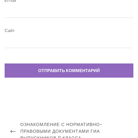
Email
*
Сайт
Навигация
по
ПРЕДЫДУЩИЙ
ОЗНАКОМЛЕНИЕ С НОРМАТИВНО-
записям
ПОСТ
ПРАВОВЫМИ ДОКУМЕНТАМИ ГИА