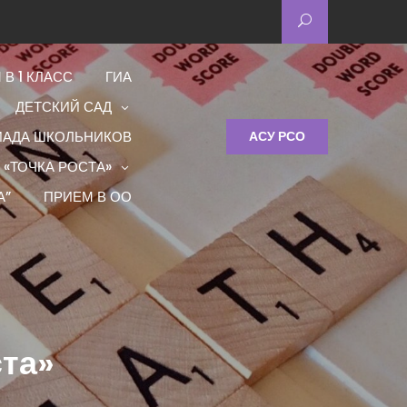
 В 1 КЛАСС
ГИА
ДЕТСКИЙ САД
ИАДА ШКОЛЬНИКОВ
АСУ РСО
 «ТОЧКА РОСТА»
А”
ПРИЕМ В ОО
ста»