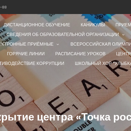
1-88
ДИСТАНЦИОННОЕ ОБУЧЕНИЕ
КАНИКУЛЫ
ПРИЕМ
СВЕДЕНИЯ ОБ ОБРАЗОВАТЕЛЬНОЙ ОРГАНИЗАЦИИ
ЕКТРОННЫЕ ПРИЁМНЫЕ
ВСЕРОССИЙСКАЯ ОЛИМП
ГОРЯЧИЕ ЛИНИИ
РАСПИСАНИЕ УРОКОВ
ЦЕНТР
ТИВОДЕЙСТВИЕ КОРРУПЦИИ
ШКОЛЬНЫЙ ХОР “УЛЫБК
рытие центра «Точка ро